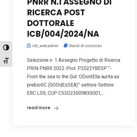
PNRR N.1 ASSEGNO DI
RICERCA POST
DOTTORALE
ICB/004/2024/NA
icb_webadmin
Bandi di concorso
Attiva/disattiva alto contrasto
Selezione n. 1 Assegno Progetto di Ricerca
Attiva/disattiva dimensione testo
PRIN PNRR 2022-Prot. P2022YBESP “-
From the sea to the Gut: ODontElla aurita as
prebiotIC (GODdEsSEA)” settore Settore
ERC LS9, CUP C53D23009830001,...
read more