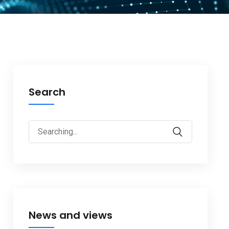
Search
Search
Cerca
for:
News and views