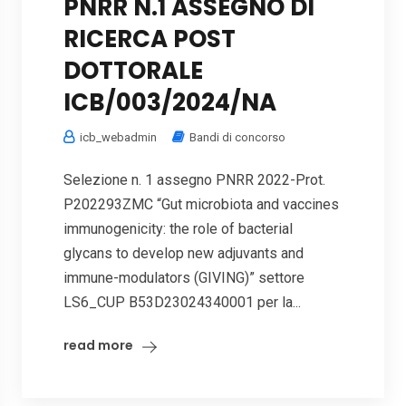
PNRR N.1 ASSEGNO DI
RICERCA POST
DOTTORALE
ICB/003/2024/NA
icb_webadmin
Bandi di concorso
Selezione n. 1 assegno PNRR 2022-Prot.
P202293ZMC “Gut microbiota and vaccines
immunogenicity: the role of bacterial
glycans to develop new adjuvants and
immune-modulators (GIVING)” settore
LS6_CUP B53D23024340001 per la...
read more