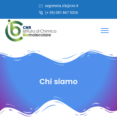
Salta
Passa
segreteria.icb@cnr.it
al
alla
(+ 39) 081 867 5026
contenuto
navigazione
Chi siamo