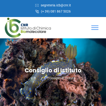
Salta
Passa
segreteria.icb@cnr.it
al
alla
(+ 39) 081 867 5026
contenuto
navigazione
Consiglio di Istituto
ICB
Consiglio di Istituto