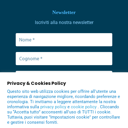
Newsletter
Iscriviti alla nostra newsletter
Privacy & Cookies Policy
Questo sito web utilizza cookies per offrire all'utente una
esperienza di navigazione migliore, ricordando preferenze e
cronologia. Ti invitiamo a leggere attentamente la nostra
informativa sulla
privacy policy
e
cookie policy
. Cliccando
su “Accetta tutto” acconsenti all'uso di TUTTI i cookie.
Tuttavia, puoi visitare "Impostazioni cookie" per controllare
e gestire i consensi forniti.