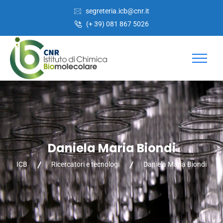
Salta
Passa
segreteria.icb@cnr.it
al
alla
(+ 39) 081 867 5026
contenuto
navigazione
Daniela Maria Biondi
ICB
Ricercatori e tecnologi
Daniela Maria Biondi