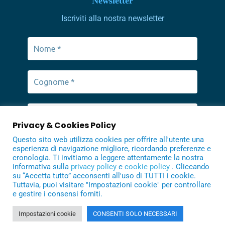
Newsletter
Iscriviti alla nostra newsletter
Privacy & Cookies Policy
Questo sito web utilizza cookies per offrire all'utente una
esperienza di navigazione migliore, ricordando preferenze e
cronologia. Ti invitiamo a leggere attentamente la nostra
informativa sulla
privacy policy
e
cookie policy
. Cliccando
su “Accetta tutto” acconsenti all'uso di TUTTI i cookie.
Tuttavia, puoi visitare "Impostazioni cookie" per controllare
e gestire i consensi forniti.
Impostazioni cookie
CONSENTI SOLO NECESSARI