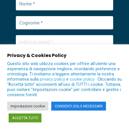
sostenere innovazione, competitività e qualità
nella ricerca scientifica.
Privacy & Cookies Policy
Questo sito web utilizza cookies per offrire all'utente una
esperienza di navigazione migliore, ricordando preferenze e
cronologia. Ti invitiamo a leggere attentamente la nostra
informativa sulla
privacy policy
e
cookie policy
. Cliccando su
“Accetta tutto” acconsenti all'uso di TUTTI i cookie. Tuttavia,
puoi visitare "Impostazioni cookie" per controllare e gestire i
consensi forniti.
Impostazioni cookie
CONSENTI SOLO NECESSARI
ACCETTA TUTTI
CNR - ICB Istituto di Chimica Biomolecolare © 2021 -26 All
Rights Reserved