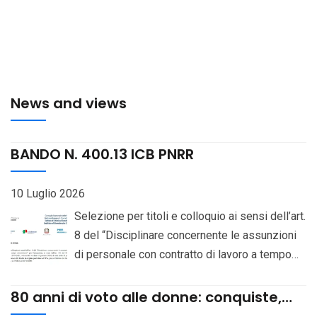
News and views
BANDO N. 400.13 ICB PNRR
10 Luglio 2026
Selezione per titoli e colloquio ai sensi dell’art.
8 del “Disciplinare concernente le assunzioni
di personale con contratto di lavoro a tempo
determinato”, per l’assunzione, ai sensi dell’art.
141 del CCNL del Comparto “Istruzione e
80 anni di voto alle donne: conquiste,
Ricerca” 2019-2021, sottoscritto in data 18
sfide e prospettive. Il contributo delle