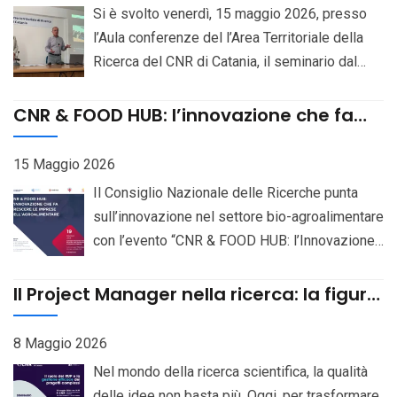
Chemistry, Pozzuoli (Naples), CUP
Si è svolto venerdì, 15 maggio 2026, presso
B83C23007160006. Bando Selezioni online
l’Aula conferenze del l’Area Territoriale della
Ricerca del CNR di Catania, il seminario dal
titolo “Project Management nella Ricerca – Il
ruolo del RUP e la gestione efficace dei
CNR & FOOD HUB: l’innovazione che fa
progetti complessi”, iniziativa dedicata
crescere le imprese dell’Agroalimentare
all’approfondimento delle metodologie di
15 Maggio 2026
gestione applicate al mondo della ricerca
Il Consiglio Nazionale delle Ricerche punta
scientifica e dell’innovazione. L’evento,
sull’innovazione nel settore bio-agroalimentare
patrocinato dal Project Management Institute –
con l’evento “CNR & FOOD HUB: l’Innovazione
Southern Italy Chapter, ha riunito ricercatori,
che fa crescere le imprese”, in programma il
professionisti e rappresentanti del settore
19 maggio 2026, dalle 9 alle 13.30, presso il
Il Project Manager nella ricerca: la figura
pubblico e privato con l’obiettivo di
CNR – Area Territoriale di Ricerca di Palermo.
chiave che trasforma idee scientifiche
promuovere una maggiore consapevolezza sul
in risultati concreti
L’iniziativa, organizzata esclusivamente in
8 Maggio 2026
valore strategico del project management nei
presenza, sarà dedicata ai temi del
Nel mondo della ricerca scientifica, la qualità
contesti di ricerca complessa. Ad aprire i lavori
trasferimento tecnologico e della
delle idee non basta più. Oggi, per trasformare
sono stati i saluti istituzionali del dott. Vittorio