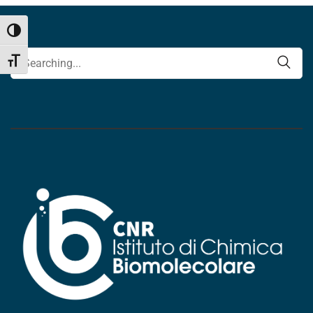
Attiva/disattiva alto contrasto
Cerca
Attiva/disattiva dimensione testo