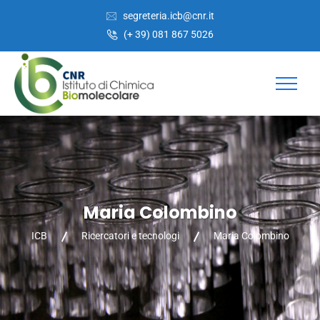
Salta
Passa
segreteria.icb@cnr.it
al
alla
(+ 39) 081 867 5026
contenuto
navigazione
Maria Colombino
ICB
Ricercatori e tecnologi
Maria Colombino