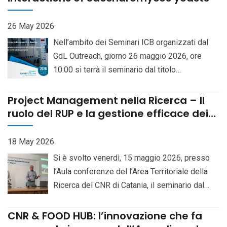
employment contracts”, for the recruitment —
permesso alle donne di conquistare spazi e
pursuant to Art. 141 of the National Collective
riconoscimenti in ambiti per lungo tempo
26 May 2026
Bargaining Agreement (CCNL) for the
considerati esclusivamente maschili
Nell’ambito dei Seminari ICB organizzati dal
“Education and Research” Sector 2019-2021,
Descrizione
GdL Outreach, giorno 26 maggio 2026, ore
signed on January 18, 2024 — of one (1) staff
10:00 si terrà il seminario dal titolo
unit with the professional profile of
“Continental-scale variation and interactions of
Researcher (III level), on a 70% part-time
Saccharomyces yeasts”. Relatore: Prof. Gianni
Project Management nella Ricerca – Il
basis, at the Institute of Biomolecular
Litisselt. Locandina
ruolo del RUP e la gestione efficace dei
Chemistry, Pozzuoli (Naples), CUP
progetti complessi – 15 maggio 2026
B83C23007160006. Bando Selezioni online
18 May 2026
Si è svolto venerdì, 15 maggio 2026, presso
l’Aula conferenze del l’Area Territoriale della
Ricerca del CNR di Catania, il seminario dal
titolo “Project Management nella Ricerca – Il
ruolo del RUP e la gestione efficace dei
CNR & FOOD HUB: l’innovazione che fa
progetti complessi”, iniziativa dedicata