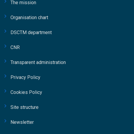
The mission
soffermandosi sul ruolo del RUP e delle
istituzioni nella capacità di allineare strategia,
Organisation chart
innovazione e gestione operativa dei progetti.
La relazione ha messo in luce l’importanza di
DSCTM department
una governance strutturata e di modelli
organizzativi capaci di garantire coerenza tra
CNR
obiettivi strategici dell’ente e risultati
progettuali. Fidelbo ha inoltre sottolineato
Transparent administration
come il ruolo del Responsabile Unico di
Privacy Policy
Progetto richieda oggi competenze trasversali
che spaziano dalla leadership alla gestione
Cookies Policy
degli stakeholder, fino al controllo delle
performance progettuali. Ampio spazio è stato
Site structure
dedicato anche al tema delle competenze
professionali nel settore pubblico e privato
Newsletter
grazie all’intervento dell’Ing. Giorgio Platania,
Project Manager in Crédit Agricole. La