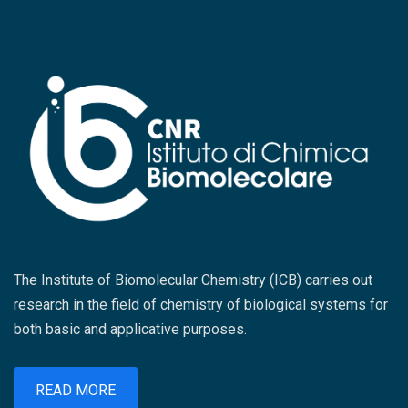
capacità di pianificare, coordinare e monitorare
Chimiche e Tecnologie dei Materiali, l’Istituto
progetti rappresenti oggi una competenza
per la Ricerca e l’Innovazione Biomedica e
imprescindibile per affrontare le sfide della
l’Istituto di Chimica Biomolecolare, la giornata
ricerca contemporanea. In particolare il
nasce in collaborazione con Food Hub con
Presidente dell’Area Territoriale di Ricerca
l’obiettivo di creare nuove sinergie tra mondo
CNR di Catania, dott. Vittorio Privitera, e la
scientifico e imprese. Al centro dell’evento ci
responsabile della struttura, dott.ssa Giovanna
saranno le tecnologie sviluppate nei laboratori
Anna Leanza, hanno espresso soddisfazione
del CNR nel comparto bio-agroalimentare e
per la riuscita dell’iniziativa, sottolineando il
promosse attraverso il progetto PROMO-TT
valore strategico che questa nuova realtà
Instrument (https://promott.cnr.it/it), con
intende assumere nel panorama della ricerca e
l’intento di valorizzare risultati concreti della
della formazione interdisciplinare. Nel
The Institute of Biomolecular Chemistry (ICB) carries out
ricerca e favorire l’avvio di collaborazioni
ringraziare il Project Management Institute –
research in the field of chemistry of biological systems for
industriali e progetti innovativi. Spazio anche
Southern Italy Chapter per la disponibilità e il
both basic and applicative purposes.
alle testimonianze di aziende che hanno già
contributo organizzativo, insieme a tutti i
avviato percorsi di collaborazione con il
relatori intervenuti per l’elevato livello
sistema della ricerca per rispondere a
READ MORE
scientifico e professionale delle relazioni