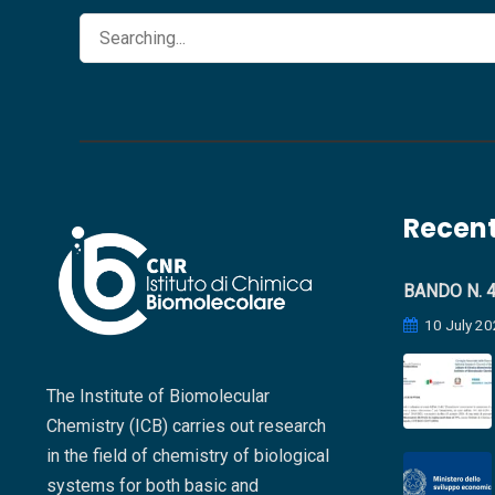
Search
Search
for:
Recent
BANDO N. 4
10 July 20
The Institute of Biomolecular
Chemistry (ICB) carries out research
in the field of chemistry of biological
systems for both basic and