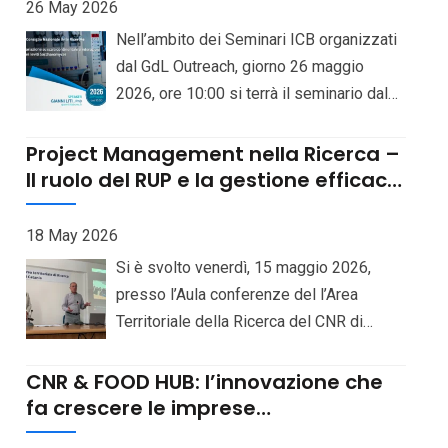
permesso alle donne di conquistare
26 May 2026
term employment contracts”, for the
spazi e riconoscimenti in ambiti per
Nell’ambito dei Seminari ICB organizzati
recruitment — pursuant to Art. 141 of the
lungo tempo considerati esclusivamente
dal GdL Outreach, giorno 26 maggio
National Collective Bargaining Agreement
maschili Descrizione
2026, ore 10:00 si terrà il seminario dal
(CCNL) for the “Education and Research”
titolo “Continental-scale variation and
Sector 2019-2021, signed on January 18,
interactions of Saccharomyces yeasts”.
Project Management nella Ricerca –
2024 — of one (1) staff unit with the
Relatore: Prof. Gianni Litisselt. Locandina
Il ruolo del RUP e la gestione efficace
professional profile of Researcher (III
dei progetti complessi – 15 maggio
level), on a 70% part-time basis, at the
2026
Institute of Biomolecular Chemistry,
18 May 2026
Pozzuoli (Naples), CUP
Si è svolto venerdì, 15 maggio 2026,
B83C23007160006. Bando Selezioni
presso l’Aula conferenze del l’Area
online
Territoriale della Ricerca del CNR di
Catania, il seminario dal titolo “Project
Management nella Ricerca – Il ruolo del
CNR & FOOD HUB: l’innovazione che
RUP e la gestione efficace dei progetti
fa crescere le imprese
dell’Agroalimentare
complessi”, iniziativa dedicata