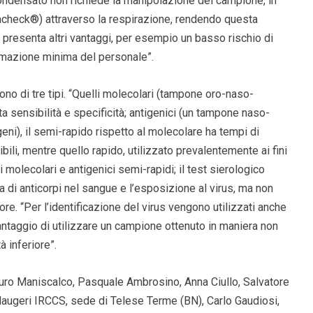
condensato non richiede la manipolazione del campione, in
acheck®) attraverso la respirazione, rendendo questa
 presenta altri vantaggi, per esempio un basso rischio di
rmazione minima del personale”.
 sono di tre tipi. “Quelli molecolari (tampone oro-naso-
alta sensibilità e specificità; antigenici (un tampone naso-
geni), il semi-rapido rispetto al molecolare ha tempi di
ibili, mentre quello rapido, utilizzato prevalentemente ai fini
i molecolari e antigenici semi-rapidi; il test sierologico
 di anticorpi nel sangue e l’esposizione al virus, ma non
ore. “Per l’identificazione del virus vengono utilizzati anche
vantaggio di utilizzare un campione ottenuto in maniera non
 inferiore”.
auro Maniscalco, Pasquale Ambrosino, Anna Ciullo, Salvatore
ci Maugeri IRCCS, sede di Telese Terme (BN), Carlo Gaudiosi,