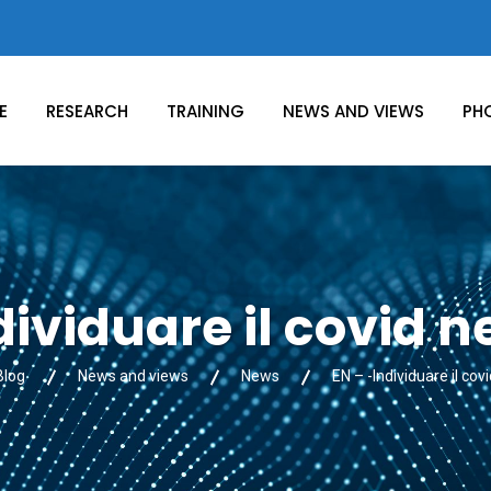
E
RESEARCH
TRAINING
NEWS AND VIEWS
PH
dividuare il covid ne
Blog
News and views
News
EN – -Individuare il covi