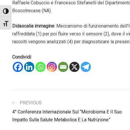
Raffaele Cobuccio e Francesco Stefanelli del Dipartimento
Boscotrecase (NA).
Toggle High Contrast
Toggle Font size
Didascalia immagine
: Meccanismo di funzionamento dell’I
raffreddata (1) per poi fluire verso il sensore (2), dove il v
raccolti vengono analizzati (4) per diagnosticare la prese
Condividi
PREVIOUS
4° Conferenza Internazionale Sul “Microbioma E Il Suo
Impatto Sulla Salute Metabolica E La Nutrizione”