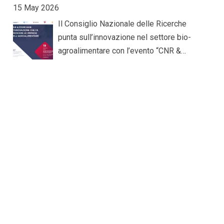
all’approfondimento delle metodologie di
15 May 2026
gestione applicate al mondo della ricerca
Il Consiglio Nazionale delle Ricerche
scientifica e dell’innovazione. L’evento,
punta sull’innovazione nel settore bio-
patrocinato dal Project Management
agroalimentare con l’evento “CNR &
Institute – Southern Italy Chapter, ha
FOOD HUB: l’Innovazione che fa crescere
riunito ricercatori, professionisti e
le imprese”, in programma il 19 maggio
rappresentanti del settore pubblico e
2026, dalle 9 alle 13.30, presso il CNR –
privato con l’obiettivo di promuovere una
Area Territoriale di Ricerca di Palermo.
maggiore consapevolezza sul valore
L’iniziativa, organizzata esclusivamente
strategico del project management nei
in presenza, sarà dedicata ai temi del
contesti di ricerca complessa. Ad aprire i
trasferimento tecnologico e della
lavori sono stati i saluti istituzionali del
collaborazione tra ricerca pubblica e
dott. Vittorio Privitera, presidente
sistema produttivo. Promossa dal CNR
dell’Area Territoriale di Ricerca CNR di
Unità Valorizzazione della Ricerca, il
Catania, della dott.ssa Giovanna Anna
Dipartimento Scienze Bio-Agroalimentari,
Leanza, responsabile della struttura, e di
il Dipartimento Scienze Biomediche, il
Angelo Elia, presidente del PMI Southern