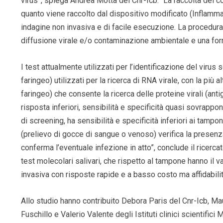
virus”, spiega Andrea Motta del Cnr-Icb. “La raccolta del 
quanto viene raccolto dal dispositivo modificato (Inflamm
indagine non invasiva e di facile esecuzione. La procedura
diffusione virale e/o contaminazione ambientale e una fo
I test attualmente utilizzati per l’identificazione del virus
faringeo) utilizzati per la ricerca di RNA virale, con la più 
faringeo) che consente la ricerca delle proteine virali (anti
risposta inferiori, sensibilità e specificità quasi sovrappon
di screening, ha sensibilità e specificità inferiori ai tampon
(prelievo di gocce di sangue o venoso) verifica la presenza
conferma l’eventuale infezione in atto”, conclude il ricercat
test molecolari salivari, che rispetto al tampone hanno il 
invasiva con risposte rapide e a basso costo ma affidabilità
Allo studio hanno contribuito Debora Paris del Cnr-Icb, M
Fuschillo e Valerio Valente degli Istituti clinici scientifi