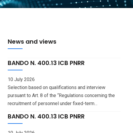
News and views
BANDO N. 400.13 ICB PNRR
10 July 2026
Selection based on qualifications and interview
pursuant to Art. 8 of the “Regulations concerning the
recruitment of personnel under fixed-term
employment contracts”, for the recruitment — pursuant
BANDO N. 400.13 ICB PNRR
to Art. 141 of the National Collective Bargaining
Agreement (CCNL) for the “Education and Research”
10 July 2026