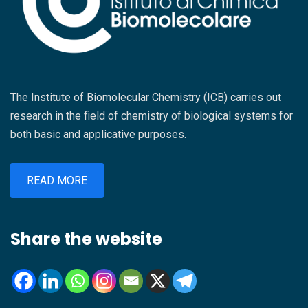
responsabile della struttura, dott.ssa Giovanna
saranno le tecnologie sviluppate nei laboratori
Anna Leanza, hanno espresso soddisfazione
del CNR nel comparto bio-agroalimentare e
per la riuscita dell’iniziativa, sottolineando il
promosse attraverso il progetto PROMO-TT
valore strategico che questa nuova realtà
Instrument (https://promott.cnr.it/it), con
intende assumere nel panorama della ricerca e
l’intento di valorizzare risultati concreti della
della formazione interdisciplinare. Nel
The Institute of Biomolecular Chemistry (ICB) carries out
ricerca e favorire l’avvio di collaborazioni
ringraziare il Project Management Institute –
research in the field of chemistry of biological systems for
industriali e progetti innovativi. Spazio anche
Southern Italy Chapter per la disponibilità e il
both basic and applicative purposes.
alle testimonianze di aziende che hanno già
contributo organizzativo, insieme a tutti i
avviato percorsi di collaborazione con il
relatori intervenuti per l’elevato livello
sistema della ricerca per rispondere a
READ MORE
scientifico e professionale delle relazioni
specifiche esigenze di innovazione
presentate, è stato evidenziato come il
tecnologica. La mattinata prevede inoltre una
seminario rappresenti solo il primo passo di
Share the website
sessione dedicata agli strumenti finanziari e di
un percorso più ampio di crescita e
networking a supporto delle attività di ricerca e
valorizzazione delle competenze presenti
sviluppo e del dialogo tra imprese e centri di
all’interno dell’Area. L’obiettivo dell’Area
ricerca. Parallelamente sarà allestita un’area
Territoriale di Ricerca di Catania sarà infatti