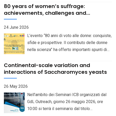
141 del CCNL del Comparto “Istruzione e
80 years of women’s suffrage:
Ricerca” 2019-2021, sottoscritto in data 18
achievements, challenges and
prospects. Women’s contribution to
gennaio 2024, di una unità di personale con
science
profilo professionale di Ricercatore III livello
24 June 2026
in regime part-time al 70%, presso l’Istituto di
L’evento “80 anni di voto alle donne: conquiste,
Chimica Biomolecolare sede Pozzuoli
sfide e prospettive. Il contributo delle donne
(Napoli), CUP B83C23007160006 Selection
nella scienza” ha offerto importanti spunti di
based on qualifications and interview pursuant
riflessione sul ruolo femminile nella ricerca,
to Art. 8 of the “Regulations concerning the
ricordando il lungo cammino di impegno,
Continental-scale variation and
recruitment of personnel under fixed-term
determinazione e competenza che ha
interactions of Saccharomyces yeasts
employment contracts”, for the recruitment —
permesso alle donne di conquistare spazi e
pursuant to Art. 141 of the National Collective
riconoscimenti in ambiti per lungo tempo
26 May 2026
Bargaining Agreement (CCNL) for the
considerati esclusivamente maschili
Nell’ambito dei Seminari ICB organizzati dal
“Education and Research” Sector 2019-2021,
Descrizione
GdL Outreach, giorno 26 maggio 2026, ore
signed on January 18, 2024 — of one (1) staff
10:00 si terrà il seminario dal titolo
unit with the professional profile of
“Continental-scale variation and interactions of