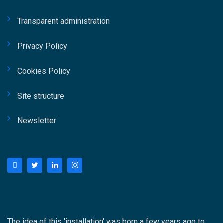
obiettivi strategici dell’ente e risultati
progettuali. Fidelbo ha inoltre sottolineato
Transparent administration
come il ruolo del Responsabile Unico di
Privacy Policy
Progetto richieda oggi competenze trasversali
che spaziano dalla leadership alla gestione
Cookies Policy
degli stakeholder, fino al controllo delle
performance progettuali. Ampio spazio è stato
Site structure
dedicato anche al tema delle competenze
professionali nel settore pubblico e privato
Newsletter
grazie all’intervento dell’Ing. Giorgio Platania,
Project Manager in Crédit Agricole. La
relazione ha affrontato il valore della
formazione specialistica e dei percorsi di
qualificazione professionale nel project
management, evidenziando come certificazioni
e aggiornamento continuo rappresentino
strumenti fondamentali per affrontare la