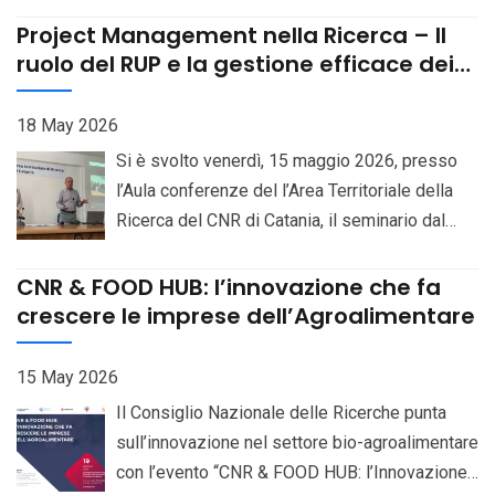
Researcher (III level), on a 70% part-time
Saccharomyces yeasts”. Relatore: Prof. Gianni
Project Management nella Ricerca – Il
basis, at the Institute of Biomolecular
Litisselt. Locandina
ruolo del RUP e la gestione efficace dei
Chemistry, Pozzuoli (Naples), CUP
progetti complessi – 15 maggio 2026
B83C23007160006. Bando Selezioni online
18 May 2026
Si è svolto venerdì, 15 maggio 2026, presso
l’Aula conferenze del l’Area Territoriale della
Ricerca del CNR di Catania, il seminario dal
titolo “Project Management nella Ricerca – Il
ruolo del RUP e la gestione efficace dei
CNR & FOOD HUB: l’innovazione che fa
progetti complessi”, iniziativa dedicata
crescere le imprese dell’Agroalimentare
all’approfondimento delle metodologie di
gestione applicate al mondo della ricerca
15 May 2026
scientifica e dell’innovazione. L’evento,
Il Consiglio Nazionale delle Ricerche punta
patrocinato dal Project Management Institute –
sull’innovazione nel settore bio-agroalimentare
Southern Italy Chapter, ha riunito ricercatori,
con l’evento “CNR & FOOD HUB: l’Innovazione
professionisti e rappresentanti del settore