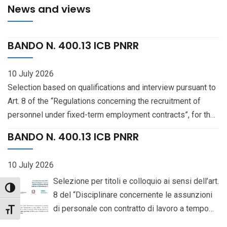
News and views
BANDO N. 400.13 ICB PNRR
10 July 2026
Selection based on qualifications and interview pursuant to
Art. 8 of the “Regulations concerning the recruitment of
personnel under fixed-term employment contracts”, for the
recruitment — pursuant to Art. 141 of the National Collective
BANDO N. 400.13 ICB PNRR
Bargaining Agreement (CCNL) for the “Education and
Research” Sector 2019-2021, signed on January 18, 2024 —
10 July 2026
of one (1) staff unit with the professional profile of
Selezione per titoli e colloquio ai sensi dell’art.
Researcher (III level), on a 70% part-time basis, at the
Toggle High Contrast
8 del “Disciplinare concernente le assunzioni
Institute of Biomolecular Chemistry, Pozzuoli (Naples), CUP
di personale con contratto di lavoro a tempo
B83C23007160006. Scadenza del bando: 2026-07-23
Toggle Font size
determinato”, per l’assunzione, ai sensi dell’art.