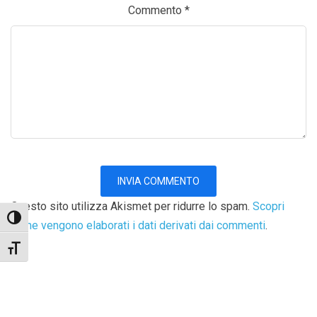
Commento
*
Questo sito utilizza Akismet per ridurre lo spam.
Scopri
Attiva/disattiva alto contrasto
come vengono elaborati i dati derivati dai commenti
.
Attiva/disattiva dimensione testo