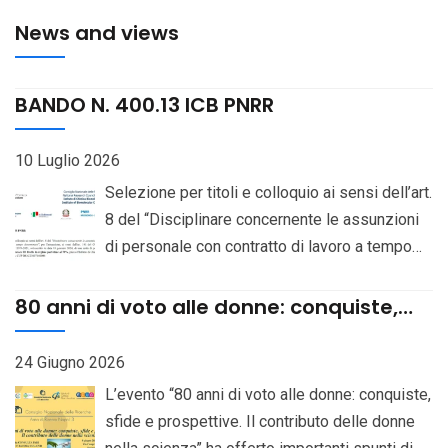
News and views
BANDO N. 400.13 ICB PNRR
10 Luglio 2026
Selezione per titoli e colloquio ai sensi dell’art.
8 del “Disciplinare concernente le assunzioni
di personale con contratto di lavoro a tempo
determinato”, per l’assunzione, ai sensi dell’art.
141 del CCNL del Comparto “Istruzione e
80 anni di voto alle donne: conquiste,
Ricerca” 2019-2021, sottoscritto in data 18
sfide e prospettive. Il contributo delle
donne nella scienza
gennaio 2024, di una unità di personale con
24 Giugno 2026
profilo professionale di Ricercatore III livello
L’evento “80 anni di voto alle donne: conquiste,
in regime part-time al 70%, presso l’Istituto di
sfide e prospettive. Il contributo delle donne
Chimica Biomolecolare sede Pozzuoli