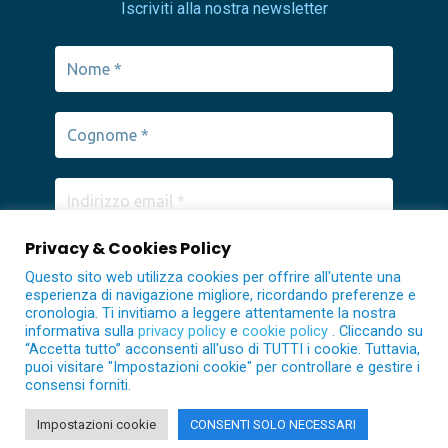
Iscriviti alla nostra newsletter
sostenere innovazione, competitività e qualità
nella ricerca scientifica.
Privacy & Cookies Policy
Questo sito web utilizza cookies per offrire all'utente una
esperienza di navigazione migliore, ricordando preferenze e
cronologia. Ti invitiamo a leggere attentamente la nostra
informativa sulla
privacy policy
e
cookie policy
. Cliccando su
“Accetta tutto” acconsenti all'uso di TUTTI i cookie. Tuttavia,
puoi visitare "Impostazioni cookie" per controllare e gestire i
consensi forniti.
CNR - ICB Istituto di Chimica Biomolecolare © 2021 -26 All
Impostazioni cookie
CONSENTI SOLO NECESSARI