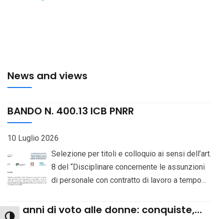
News and views
BANDO N. 400.13 ICB PNRR
10 Luglio 2026
Selezione per titoli e colloquio ai sensi dell’art.
8 del “Disciplinare concernente le assunzioni
di personale con contratto di lavoro a tempo
determinato”, per l’assunzione, ai sensi dell’art.
141 del CCNL del Comparto “Istruzione e
80 anni di voto alle donne: conquiste,
Attiva/disattiva alto contrasto