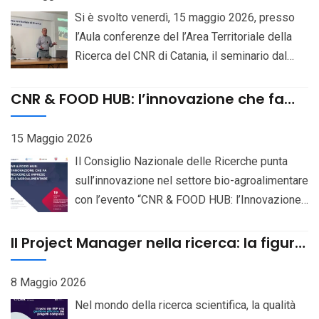
Chemistry, Pozzuoli (Naples), CUP
Si è svolto venerdì, 15 maggio 2026, presso
B83C23007160006. Bando Selezioni online
l’Aula conferenze del l’Area Territoriale della
Ricerca del CNR di Catania, il seminario dal
titolo “Project Management nella Ricerca – Il
ruolo del RUP e la gestione efficace dei
CNR & FOOD HUB: l’innovazione che fa
progetti complessi”, iniziativa dedicata
crescere le imprese dell’Agroalimentare
all’approfondimento delle metodologie di
15 Maggio 2026
gestione applicate al mondo della ricerca
Il Consiglio Nazionale delle Ricerche punta
scientifica e dell’innovazione. L’evento,
sull’innovazione nel settore bio-agroalimentare
patrocinato dal Project Management Institute –
con l’evento “CNR & FOOD HUB: l’Innovazione
Southern Italy Chapter, ha riunito ricercatori,
che fa crescere le imprese”, in programma il
professionisti e rappresentanti del settore
19 maggio 2026, dalle 9 alle 13.30, presso il
Il Project Manager nella ricerca: la figura
pubblico e privato con l’obiettivo di
CNR – Area Territoriale di Ricerca di Palermo.
chiave che trasforma idee scientifiche
promuovere una maggiore consapevolezza sul
in risultati concreti
L’iniziativa, organizzata esclusivamente in
8 Maggio 2026
valore strategico del project management nei
presenza, sarà dedicata ai temi del
Nel mondo della ricerca scientifica, la qualità
contesti di ricerca complessa. Ad aprire i lavori
trasferimento tecnologico e della